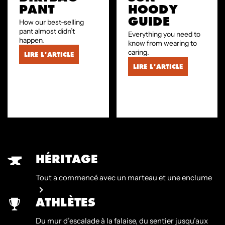
PANT
HOODY
GUIDE
How our best-selling
pant almost didn’t
Everything you need to
happen.
know from wearing to
caring.
LIRE L'ARTICLE
LIRE L'ARTICLE
HÉRITAGE
Tout a commencé avec un marteau et une enclume
ATHLÈTES
Du mur d’escalade à la falaise, du sentier jusqu’aux