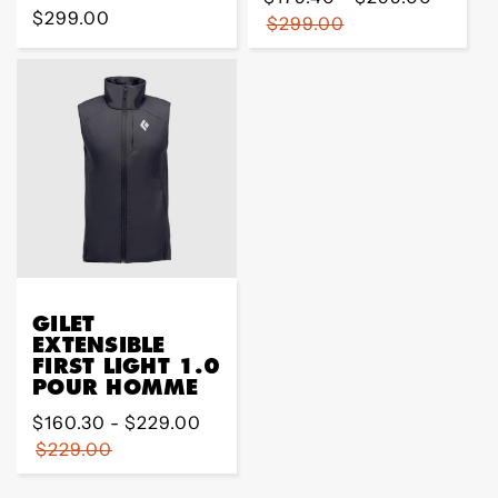
Prix
$299.00
régulier
$299.00
régulier
GILET
EXTENSIBLE
FIRST LIGHT 1.0
POUR HOMME
Prix
$160.30 - $229.00
régulier
$229.00