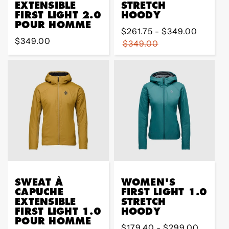
EXTENSIBLE
STRETCH
FIRST LIGHT 2.0
HOODY
POUR HOMME
Prix
$261.75 - $349.00
Prix
$349.00
régulier
$349.00
régulier
SWEAT À
WOMEN'S
CAPUCHE
FIRST LIGHT 1.0
EXTENSIBLE
STRETCH
FIRST LIGHT 1.0
HOODY
POUR HOMME
Prix
$179.40 - $299.00